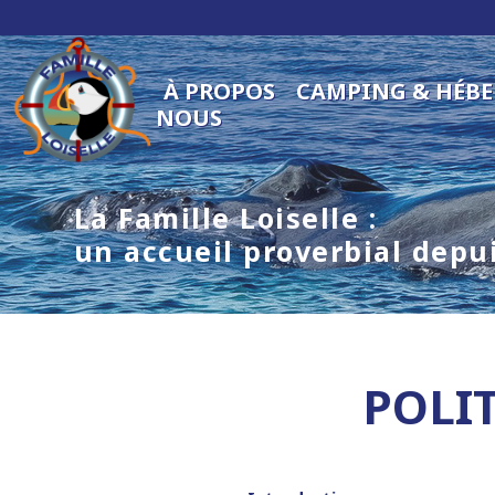
À PROPOS
CAMPING & HÉB
NOUS
La Famille Loiselle :
un accueil proverbial depu
POLI