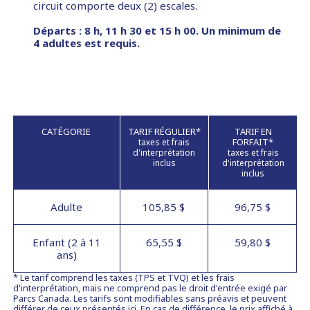
circuit comporte deux (2) escales.
Départs : 8 h, 11 h 30 et 15 h 00. Un minimum de
4 adultes est requis.
CATÉGORIE
TARIF RÉGULIER*
TARIF EN
FORFAIT*
taxes et frais
d'interprétation
taxes et frais
inclus
d'interprétation
inclus
Adulte
105,85 $
96,75 $
Enfant (2 à 11
65,55 $
59,80 $
ans)
* Le tarif comprend les taxes (TPS et TVQ) et les frais
d'interprétation, mais ne comprend pas le droit d'entrée exigé par
Parcs Canada. Les tarifs sont modifiables sans préavis et peuvent
différer de ceux présentés ici. En cas de différence, le prix affiché à